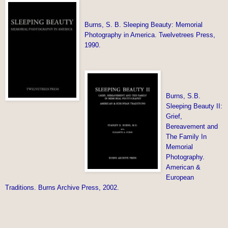
Burns, S. B. Sleeping Beauty: Memorial
Photography in America. Twelvetrees Press,
1990.
Burns, S.B.
Sleeping Beauty II:
Grief,
Bereavement and
The Family In
Memorial
Photography.
American &
European
Traditions. Burns Archive Press, 2002.