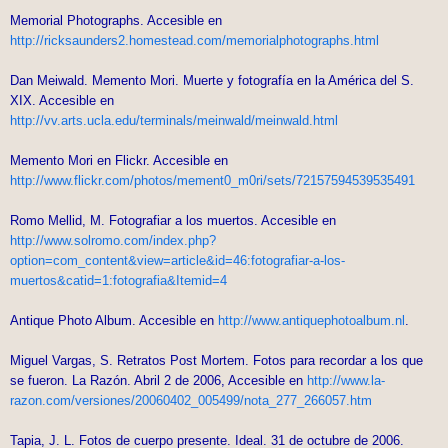
Memorial Photographs. Accesible en
http://ricksaunders2.homestead.com/memorialphotographs.html
Dan Meiwald. Memento Mori. Muerte y fotografía en la América del S.
XIX. Accesible en
http://vv.arts.ucla.edu/terminals/meinwald/meinwald.html
Memento Mori en Flickr. Accesible en
http://www.flickr.com/photos/mement0_m0ri/sets/72157594539535491
Romo Mellid, M. Fotografiar a los muertos. Accesible en
http://www.solromo.com/index.php?
option=com_content&view=article&id=46:fotografiar-a-los-
muertos&catid=1:fotografia&Itemid=4
Antique Photo Album. Accesible en
http://www.antiquephotoalbum.nl
.
Miguel Vargas, S. Retratos Post Mortem. Fotos para recordar a los que
se fueron. La Razón. Abril 2 de 2006, Accesible en
http://www.la-
razon.com/versiones/20060402_005499/nota_277_266057.htm
Tapia, J. L. Fotos de cuerpo presente. Ideal. 31 de octubre de 2006.