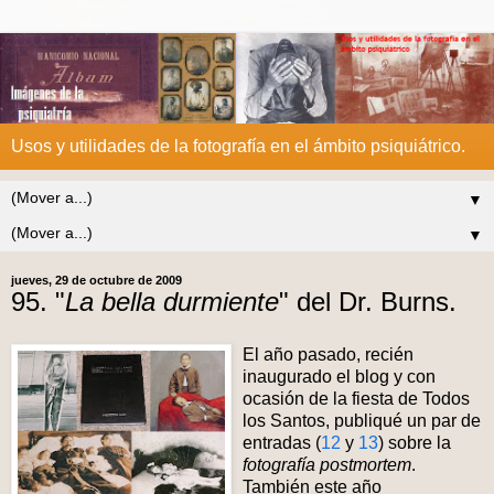
Usos y utilidades de la fotografía en el ámbito psiquiátrico.
▼
▼
jueves, 29 de octubre de 2009
95. "
La bella durmiente
" del Dr. Burns.
El año pasado, recién
inaugurado el blog y con
ocasión de la fiesta de Todos
los Santos, publiqué un par de
entradas (
12
y
13
) sobre la
fotografía postmortem
.
También este año