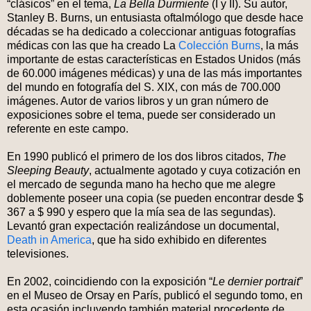
“clásicos” en el tema,
La Bella Durmiente
(I y II). Su autor,
Stanley B. Burns, un entusiasta oftalmólogo que desde hace
décadas se ha dedicado a coleccionar antiguas fotografías
médicas con las que ha creado La
Colección Burns
, la más
importante de estas características en Estados Unidos (más
de 60.000 imágenes médicas) y una de las más importantes
del mundo en fotografía del S. XIX, con más de 700.000
imágenes. Autor de varios libros y un gran número de
exposiciones sobre el tema, puede ser considerado un
referente en este campo.
En 1990 publicó el primero de los dos libros citados,
The
Sleeping Beauty
, actualmente agotado y cuya cotización en
el mercado de segunda mano ha hecho que me alegre
doblemente poseer una copia (se pueden encontrar desde $
367 a $ 990 y espero que la mía sea de las segundas).
Levantó gran expectación realizándose un documental,
Death in America
, que ha sido exhibido en diferentes
televisiones.
En 2002, coincidiendo con la exposición “
Le dernier portrait
”
en el Museo de Orsay en París, publicó el segundo tomo, en
esta ocasión incluyendo también material procedente de