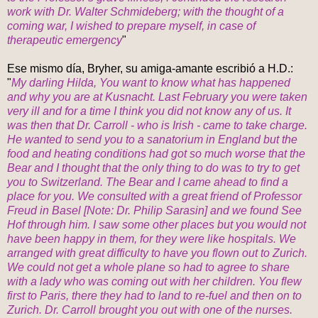
work with Dr. Walter Schmideberg; with the thought of a
coming war, I wished to prepare myself, in case of
therapeutic emergency
"
Ese mismo día, Bryher, su amiga-amante escribió a H.D.:
"
My darling Hilda, You want to know what has happened
and why you are at Kusnacht. Last February you were taken
very ill and for a time I think you did not know any of us. It
was then that Dr. Carroll - who is Irish - came to take charge.
He wanted to send you to a sanatorium in England but the
food and heating conditions had got so much worse that the
Bear and I thought that the only thing to do was to try to get
you to Switzerland. The Bear and I came ahead to find a
place for you. We consulted with a great friend of Professor
Freud in Basel [Note: Dr. Philip Sarasin] and we found See
Hof through him. I saw some other places but you would not
have been happy in them, for they were like hospitals. We
arranged with great difficulty to have you flown out to Zurich.
We could not get a whole plane so had to agree to share
with a lady who was coming out with her children. You flew
first to Paris, there they had to land to re-fuel and then on to
Zurich. Dr. Carroll brought you out with one of the nurses.