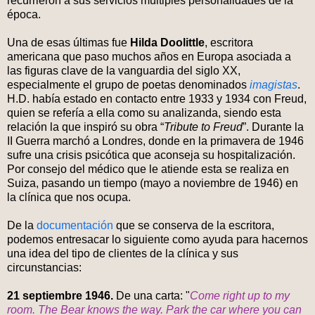
recurrieron a sus servicios múltiples personalidades de la
época.
Una de esas últimas fue
Hilda Doolittle
, escritora
americana que paso muchos años en Europa asociada a
las figuras clave de la vanguardia del siglo XX,
especialmente el grupo de poetas denominados
imagistas
.
H.D. había estado en contacto entre 1933 y 1934 con Freud,
quien se refería a ella como su analizanda, siendo esta
relación la que inspiró su obra “
Tribute to Freud
”. Durante la
II Guerra marchó a Londres, donde en la primavera de 1946
sufre una crisis psicótica que aconseja su hospitalización.
Por consejo del médico que le atiende esta se realiza en
Suiza, pasando un tiempo (mayo a noviembre de 1946) en
la clínica que nos ocupa.
De la
documentación
que se conserva de la escritora,
podemos entresacar lo siguiente como ayuda para hacernos
una idea del tipo de clientes de la clínica y sus
circunstancias:
21 septiembre 1946.
De una carta: "
Come right up to my
room. The Bear knows the way. Park the car where you can