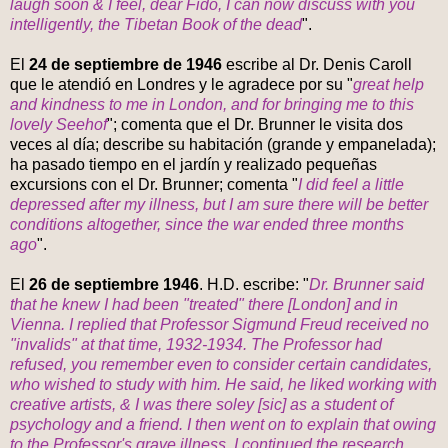
laugh soon & I feel, dear Fido, I can now discuss with you
intelligently, the Tibetan Book of the dead
".
El
24 de septiembre de 1946
escribe al Dr. Denis Caroll
que le atendió en Londres y le agradece por su "
great help
and kindness to me in London, and for bringing me to this
lovely Seehof
"; comenta que el Dr. Brunner le visita dos
veces al día; describe su habitación (grande y empanelada);
ha pasado tiempo en el jardín y realizado pequeñas
excursions con el Dr. Brunner; comenta "
I did feel a little
depressed after my illness, but I am sure there will be better
conditions altogether, since the war ended three months
ago
".
El
26 de septiembre 1946
. H.D. escribe: "
Dr. Brunner said
that he knew I had been "treated" there [London] and in
Vienna. I replied that Professor Sigmund Freud received no
"invalids" at that time, 1932-1934. The Professor had
refused, you remember even to consider certain candidates,
who wished to study with him. He said, he liked working with
creative artists, & I was there soley [sic] as a student of
psychology and a friend. I then went on to explain that owing
to the Professor's grave illness, I continued the research