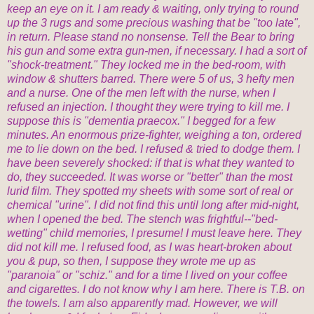
keep an eye on it. I am ready & waiting, only trying to round
up the 3 rugs and some precious washing that be "too late",
in return. Please stand no nonsense. Tell the Bear to bring
his gun and some extra gun-men, if necessary. I had a sort of
"shock-treatment." They locked me in the bed-room, with
window & shutters barred. There were 5 of us, 3 hefty men
and a nurse. One of the men left with the nurse, when I
refused an injection. I thought they were trying to kill me. I
suppose this is "dementia praecox." I begged for a few
minutes. An enormous prize-fighter, weighing a ton, ordered
me to lie down on the bed. I refused & tried to dodge them. I
have been severely shocked: if that is what they wanted to
do, they succeeded. It was worse or "better" than the most
lurid film. They spotted my sheets with some sort of real or
chemical "urine". I did not find this until long after mid-night,
when I opened the bed. The stench was frightful--"bed-
wetting" child memories, I presume! I must leave here. They
did not kill me. I refused food, as I was heart-broken about
you & pup, so then, I suppose they wrote me up as
"paranoia" or "schiz." and for a time I lived on your coffee
and cigarettes. I do not know why I am here. There is T.B. on
the towels. I am also apparently mad. However, we will