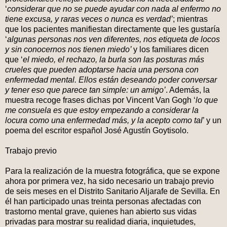
‘
considerar que no se puede ayudar con nada al enfermo no
tiene excusa, y raras veces o nunca es verdad’
; mientras
que los pacientes manifiestan directamente que les gustaría
‘
algunas personas nos ven diferentes, nos etiqueta de locos
y sin conocernos nos tienen miedo’
y los familiares dicen
que ‘
el miedo, el rechazo, la burla son las posturas más
crueles que pueden adoptarse hacia una persona con
enfermedad mental. Ellos están deseando poder conversar
y tener eso que parece tan simple: un amigo’
. Además, la
muestra recoge frases dichas por Vincent Van Gogh ‘
lo que
me consuela es que estoy empezando a considerar la
locura como una enfermedad más, y la acepto como tal
’ y un
poema del escritor español José Agustín Goytisolo.
Trabajo previo
Para la realización de la muestra fotográfica, que se expone
ahora por primera vez, ha sido necesario un trabajo previo
de seis meses en el Distrito Sanitario Aljarafe de Sevilla. En
él han participado unas treinta personas afectadas con
trastorno mental grave, quienes han abierto sus vidas
privadas para mostrar su realidad diaria, inquietudes,