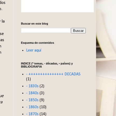
dos
o.
 la
Buscar en este blog
 se
ras
Esquema de contenidos
n
Leer aquí
n
INDICE (* temas, - décadas, • países) y
BIBLIOGRAFIA
- +++++++++++++++ DECADAS
(1)
- 1830s
(2)
- 1840s
(3)
que
- 1850s
(9)
ra
- 1860s
(10)
- 1870s
(14)