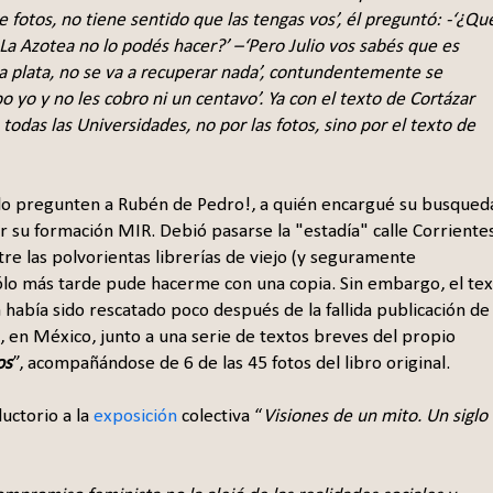
 de fotos, no tiene sentido que las tengas vos’, él preguntó: -‘¿Qu
en La Azotea no lo podés hacer?’ –‘Pero Julio vos sabés que es
la plata, no se va a recuperar nada’, contundentemente se
bo yo y no les cobro ni un centavo’. Ya con el texto de Cortázar
todas las Universidades, no por las fotos, sino por el texto de
se lo pregunten a Rubén de Pedro!, a quién encargué su busqued
 su formación MIR. Debió pasarse la "estadía" calle Corriente
tre las polvorientas librerías de viejo (y seguramente
Sólo más tarde pude hacerme con una copia. Sin embargo, el te
a había sido rescatado poco después de la fallida publicación de
I, en México, junto a una serie de textos breves del propio
os
”, acompañándose de 6 de las 45 fotos del libro original.
ductorio a la
exposición
colectiva “
Visiones de un mito. Un siglo