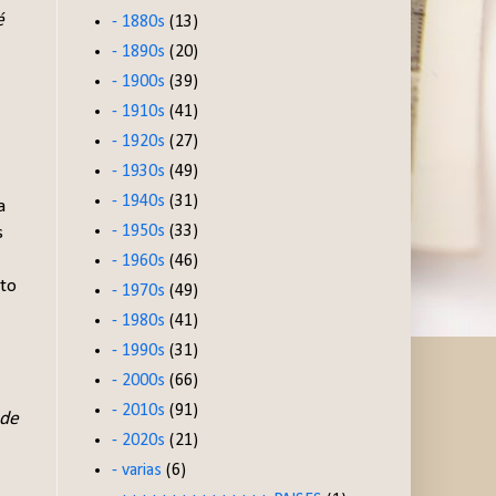
é
- 1880s
(13)
- 1890s
(20)
- 1900s
(39)
- 1910s
(41)
- 1920s
(27)
- 1930s
(49)
- 1940s
(31)
a
- 1950s
(33)
s
- 1960s
(46)
xto
- 1970s
(49)
- 1980s
(41)
- 1990s
(31)
- 2000s
(66)
- 2010s
(91)
 de
- 2020s
(21)
- varias
(6)