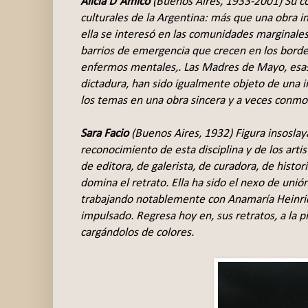
Alicia D´Amico
(Buenos Aires, 1933-2001) Su com
culturales de la Argentina: más que una obra in
ella se interesó en las comunidades marginales 
barrios de emergencia que crecen en los bordes
enfermos mentales,. Las Madres de Mayo, esas
dictadura, han sido igualmente objeto de una i
los temas en una obra sincera y a veces conm
Sara Facio
(Buenos Aires, 1932) Figura insoslaya
reconocimiento de esta disciplina y de los artis
de editora, de galerista, de curadora, de histo
domina el retrato. Ella ha sido el nexo de unión
trabajando notablemente con Anamaría Heinrich
impulsado. Regresa hoy en, sus retratos, a la
cargándolos de colores.