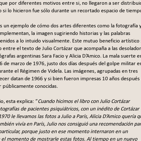
que por diferentes motivos entre si, no llegaron a ser distribui
o si lo hicieron fue sólo durante un recortado espacio de tiemp
es un ejemplo de cómo dos artes diferentes como la fotografía y
omplementan, la imagen sugiriendo historias y las palabras
nidos a lo intuido visualmente. Este mutuo beneficio artístico
ro entre el texto de Julio Cortázar que acompaña a las desolado
ógrafas argentinas Sara Facio y Alicia D’Amico. La mala suerte e
26 de marzo de 1976, justo dos días después del golpe militar e
urante el Régimen de Videla. Las imágenes, agrupadas en tres
recer datan de 1966 y si bien fueron impresas 10 años después
er públicamente conocidas.
o, esta explica: “
Cuando hicimos el libro con Julio Cortázar
otografías de pacientes psiquiátricos, con un inédito de Cortázar
970 le llevamos las fotos a Julio a París, Alicia D’Amico quería 
ambién vivía en París, Julio nos consiguió una recomendación pa
 particular, porque justo en ese momento internaron en un
ra el momento de mostrarle estas fotos. Al tiempo en un nuevo