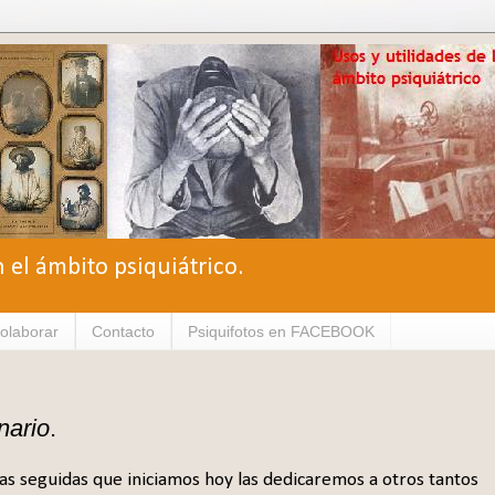
n el ámbito psiquiátrico.
olaborar
Contacto
Psiquifotos en FACEBOOK
ario
.
as seguidas que iniciamos hoy las dedicaremos a otros tantos