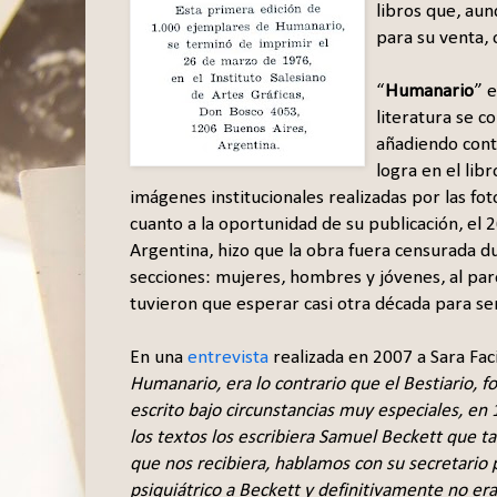
libros que, aun
para su venta, 
“
Humanario
” 
literatura se c
añadiendo conte
logra en el lib
imágenes institucionales realizadas por las fot
cuanto a la oportunidad de su publicación, el 
Argentina, hizo que la obra fuera censurada d
secciones: mujeres, hombres y jóvenes, al pa
tuvieron que esperar casi otra década para s
En una
entrevista
realizada en 2007 a Sara Faci
Humanario, era lo contrario que el Bestiario, f
escrito bajo circunstancias muy especiales, en 1
los textos los escribiera Samuel Beckett que t
que nos recibiera, hablamos con su secretario
psiquiátrico a Beckett y definitivamente no e