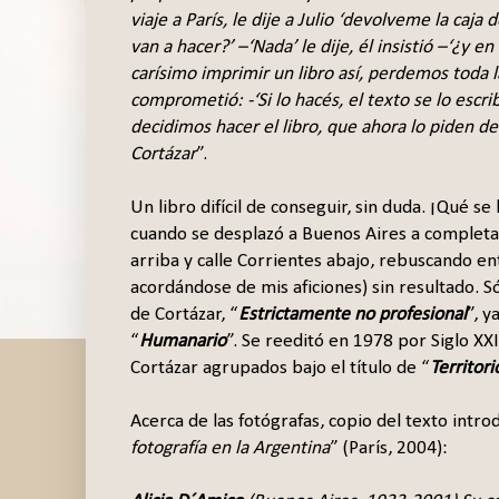
viaje a París, le dije a Julio ‘devolveme la caja
van a hacer?’ –‘Nada’ le dije, él insistió –‘¿y 
carísimo imprimir un libro así, perdemos toda 
comprometió: -‘Si lo hacés, el texto se lo escri
decidimos hacer el libro, que ahora lo piden de 
Cortázar
”.
Un libro difícil de conseguir, sin duda. ¡Qué 
cuando se desplazó a Buenos Aires a completar
arriba y calle Corrientes abajo, rebuscando en
acordándose de mis aficiones) sin resultado. 
de Cortázar, “
Estrictamente no profesional
”, y
“
Humanario
”. Se reeditó en 1978 por Siglo XX
Cortázar agrupados bajo el título de “
Territori
Acerca de las fotógrafas, copio del texto intro
fotografía en la Argentina
” (París, 2004):