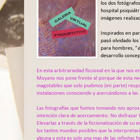
los dos fotógrafo
hospital psiquiát
imágenes realiza
Inspirados en par
pasó olvidado los
para hombres, “
e
desarrollo conce
En esta arbitrariedad ficcional en la que nos 
Moyano nos pone frente al porque de esta nece
inagotables que solo pudimos (en parte) resp
instalaciones conociendo y acercándonos a las 
Las fotografías que fuimos tomando nos aprox
intención clara de acercamiento: No disfrazar 
Elevarlas a través de la ficcionalización de s
los tantos mundos posibles que la interpreta
alguna y esta es solo una mas de las infinitas