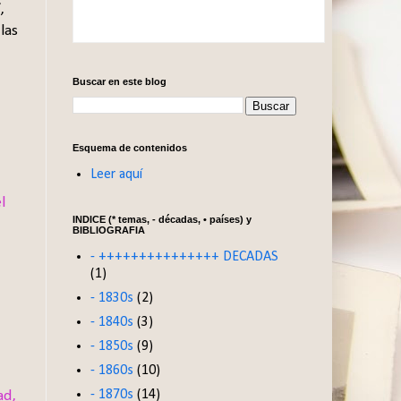
,
las
Buscar en este blog
Esquema de contenidos
Leer aquí
l
INDICE (* temas, - décadas, • países) y
BIBLIOGRAFIA
- +++++++++++++++ DECADAS
(1)
- 1830s
(2)
- 1840s
(3)
- 1850s
(9)
- 1860s
(10)
- 1870s
(14)
ad,