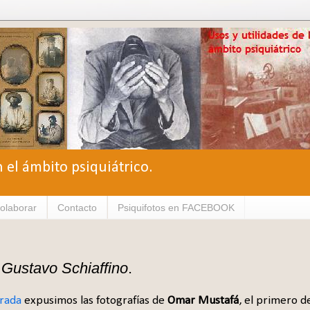
n el ámbito psiquiátrico.
olaborar
Contacto
Psiquifotos en FACEBOOK
)
Gustavo Schiaffino
.
trada
expusimos las fotografías de
Omar Mustafá
, el primero d