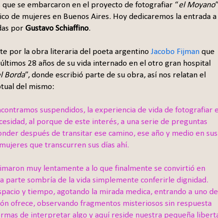
s que se embarcaron en el proyecto de fotografiar “
el Moyano
”
rico de mujeres en Buenos Aires. Hoy dedicaremos la entrada a 
das por
Gustavo Schiaffino
.
te por la obra literaria del poeta argentino
Jacobo Fijman
que
 últimos 28 años de su vida internado en el otro gran hospital
l Borda
”, donde escribió parte de su obra, así nos relatan el
ptual del mismo:
encontramos suspendidos, la experiencia de vida de fotografiar e
sidad, al porque de este interés, a una serie de preguntas
onder después de transitar ese camino, ese año y medio en sus
mujeres que transcurren sus días ahí.
imaron muy lentamente a lo que finalmente se convirtió en
la parte sombría de la vida simplemente conferirle dignidad.
u espacio y tiempo, agotando la mirada medica, entrando a uno de
ción ofrece, observando fragmentos misteriosos sin respuesta
 formas de interpretar algo y aquí reside nuestra pequeña libert