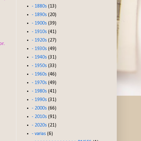
- 1880s
(13)
- 1890s
(20)
- 1900s
(39)
- 1910s
(41)
- 1920s
(27)
or.
- 1930s
(49)
- 1940s
(31)
- 1950s
(33)
- 1960s
(46)
- 1970s
(49)
- 1980s
(41)
- 1990s
(31)
- 2000s
(66)
- 2010s
(91)
- 2020s
(21)
- varias
(6)