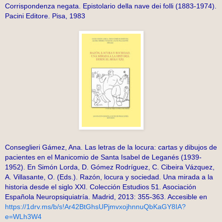
Corrispondenza negata. Epistolario della nave dei folli (1883-1974).
Pacini Editore. Pisa, 1983
Conseglieri Gámez, Ana. Las letras de la locura: cartas y dibujos de
pacientes en el Manicomio de Santa Isabel de Leganés (1939-
1952). En Simón Lorda, D. Gómez Rodríguez, C. Cibeira Vázquez,
A. Villasante, O. (Eds.). Razón, locura y sociedad. Una mirada a la
historia desde el siglo XXI. Colección Estudios 51. Asociación
Española Neuropsiquiatría. Madrid, 2013: 355-363. Accesible en
https://1drv.ms/b/s!Ar42BtGhsUPjmvxojhnnuQbKaGY8IA?
e=WLh3W4