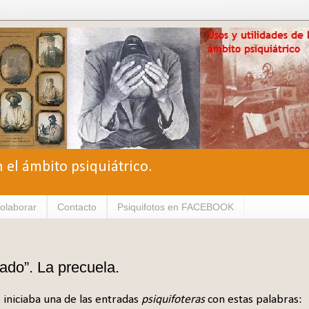
n el ámbito psiquiátrico.
olaborar
Contacto
Psiquifotos en FACEBOOK
tado”. La precuela.
 iniciaba una de las entradas
psiquifoteras
con estas palabras: