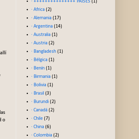
· +++++++++++++++ PAISES
(1)
· Africa
(2)
· Alemania
(17)
· Argentina
(14)
· Australia
(1)
· Austria
(2)
· Bangladesh
(1)
llí
· Bélgica
(1)
· Benín
(1)
e
· Birmania
(1)
· Bolivia
(1)
· Brasil
(3)
· Burundi
(2)
· Canadá
(2)
las
· Chile
(7)
d o
· China
(6)
· Colombia
(2)