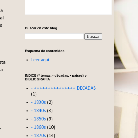
sa
al
s
Buscar en este blog
Esquema de contenidos
Leer aquí
sta
la
INDICE (* temas, - décadas, • países) y
BIBLIOGRAFIA
- +++++++++++++++ DECADAS
(1)
- 1830s
(2)
- 1840s
(3)
- 1850s
(9)
- 1860s
(10)
e.
- 1870s
(14)