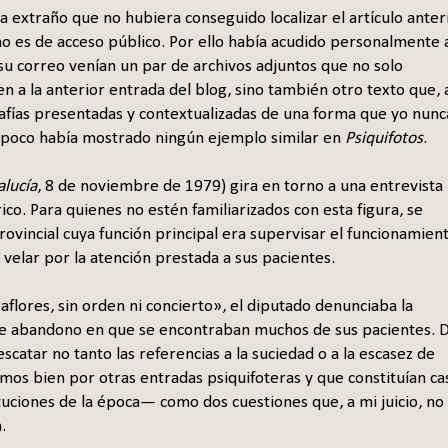
extraño que no hubiera conseguido localizar el artículo anteri
 no es de acceso público. Por ello había acudido personalmente a
 a su correo venían un par de archivos adjuntos que no solo
en a la anterior entrada del blog, sino también otro texto que, 
rafías presentadas y contextualizadas de una forma que yo nunc
ampoco había mostrado ningún ejemplo similar en
Psiquifotos
.
alucía
, 8 de noviembre de 1979) gira en torno a una entrevista
rico. Para quienes no estén familiarizados con esta figura, se
Provincial cuya función principal era supervisar el funcionamien
 velar por la atención prestada a sus pacientes.
raflores, sin orden ni concierto», el diputado denunciaba la
o de abandono en que se encontraban muchos de sus pacientes. 
catar no tanto las referencias a la suciedad o a la escasez de
s bien por otras entradas psiquifoteras y que constituían ca
tuciones de la época— como dos cuestiones que, a mi juicio, no
.