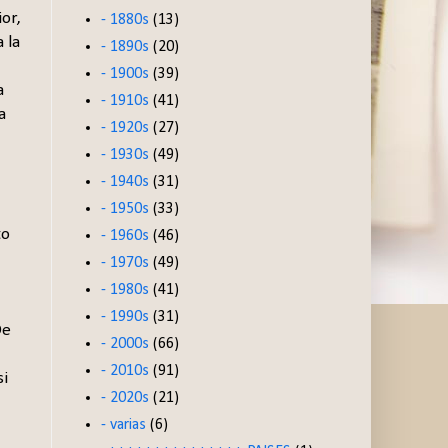
or,
- 1880s
(13)
 la
- 1890s
(20)
- 1900s
(39)
a
- 1910s
(41)
a
- 1920s
(27)
- 1930s
(49)
- 1940s
(31)
- 1950s
(33)
to
- 1960s
(46)
- 1970s
(49)
- 1980s
(41)
- 1990s
(31)
De
- 2000s
(66)
- 2010s
(91)
si
- 2020s
(21)
- varias
(6)