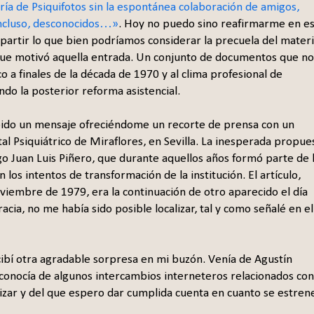
ía de Psiquifotos sin la espontánea colaboración de amigos,
incluso, desconocidos…»
. Hoy no puedo sino reafirmarme en e
partir lo que bien podríamos considerar la precuela del materi
que motivó aquella entrada. Un conjunto de documentos que no
co a finales de la década de 1970 y al clima profesional de
ndo la posterior reforma asistencial.
bido un mensaje ofreciéndome un recorte de prensa con un
l Psiquiátrico de Miraflores, en Sevilla. La inesperada propue
go Juan Luis Piñero, que durante aquellos años formó parte de 
n los intentos de transformación de la institución. El artículo,
oviembre de 1979, era la continuación de otro aparecido el día
cia, no me había sido posible localizar, tal y como señalé en el
ibí otra agradable sorpresa en mi buzón. Venía de Agustín
 conocía de algunos intercambios interneteros relacionados con
lizar y del que espero dar cumplida cuenta en cuanto se estren