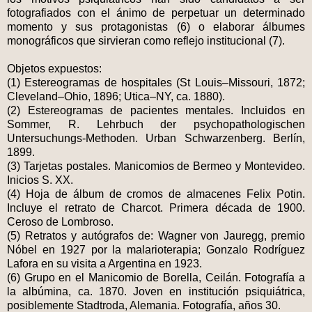
fotografiados con el ánimo de perpetuar un determinado
momento y sus protagonistas (6) o elaborar álbumes
monográficos que sirvieran como reflejo institucional (7).
Objetos expuestos:
(1) Estereogramas de hospitales (St Louis–Missouri, 1872;
Cleveland–Ohio, 1896; Utica–NY, ca. 1880).
(2) Estereogramas de pacientes mentales. Incluidos en
Sommer, R. Lehrbuch der psychopathologischen
Untersuchungs-Methoden. Urban Schwarzenberg. Berlín,
1899.
(3) Tarjetas postales. Manicomios de Bermeo y Montevideo.
Inicios S. XX.
(4) Hoja de álbum de cromos de almacenes Felix Potin.
Incluye el retrato de Charcot. Primera década de 1900.
Ceroso de Lombroso.
(5) Retratos y autógrafos de: Wagner von Jauregg, premio
Nóbel en 1927 por la malarioterapia; Gonzalo Rodríguez
Lafora en su visita a Argentina en 1923.
(6) Grupo en el Manicomio de Borella, Ceilán. Fotografía a
la albúmina, ca. 1870. Joven en institución psiquiátrica,
posiblemente Stadtroda, Alemania. Fotografía, años 30.