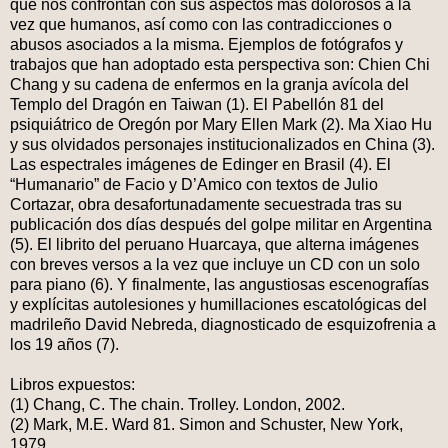
que nos confrontan con sus aspectos más dolorosos a la
vez que humanos, así como con las contradicciones o
abusos asociados a la misma. Ejemplos de fotógrafos y
trabajos que han adoptado esta perspectiva son: Chien Chi
Chang y su cadena de enfermos en la granja avícola del
Templo del Dragón en Taiwan (1). El Pabellón 81 del
psiquiátrico de Oregón por Mary Ellen Mark (2). Ma Xiao Hu
y sus olvidados personajes institucionalizados en China (3).
Las espectrales imágenes de Edinger en Brasil (4). El
“Humanario” de Facio y D’Amico con textos de Julio
Cortazar, obra desafortunadamente secuestrada tras su
publicación dos días después del golpe militar en Argentina
(5). El librito del peruano Huarcaya, que alterna imágenes
con breves versos a la vez que incluye un CD con un solo
para piano (6). Y finalmente, las angustiosas escenografías
y explícitas autolesiones y humillaciones escatológicas del
madrileño David Nebreda, diagnosticado de esquizofrenia a
los 19 años (7).
Libros expuestos:
(1) Chang, C. The chain. Trolley. London, 2002.
(2) Mark, M.E. Ward 81. Simon and Schuster, New York,
1979.