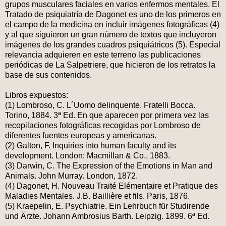
grupos musculares faciales en varios enfermos mentales. El
Tratado de psiquiatría de Dagonet es uno de los primeros en
el campo de la medicina en incluir imágenes fotográficas (4)
y al que siguieron un gran número de textos que incluyeron
imágenes de los grandes cuadros psiquiátricos (5). Especial
relevancia adquieren en este terreno las publicaciones
periódicas de La Salpetriere, que hicieron de los retratos la
base de sus contenidos.
Libros expuestos:
(1) Lombroso, C. L´Uomo delinquente. Fratelli Bocca.
Torino, 1884. 3ª Ed. En que aparecen por primera vez las
recopilaciones fotográficas recogidas por Lombroso de
diferentes fuentes europeas y americanas.
(2) Galton, F. Inquiries into human faculty and its
development. London: Macmillan & Co., 1883.
(3) Darwin, C. The Expression of the Emotions in Man and
Animals. John Murray. London, 1872.
(4) Dagonet, H. Nouveau Traité Elémentaire et Pratique des
Maladies Mentales. J.B. Baillière et fils. Paris, 1876.
(5) Kraepelin, E. Psychiatrie. Ein Lehrbuch für Studirende
und Ärzte. Johann Ambrosius Barth. Leipzig. 1899. 6ª Ed.