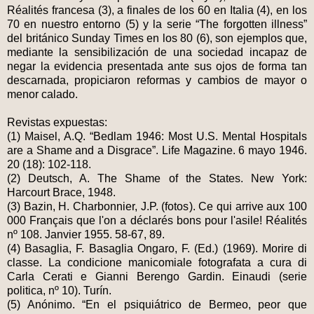
Réalités francesa (3), a finales de los 60 en Italia (4), en los
70 en nuestro entorno (5) y la serie “The forgotten illness”
del británico Sunday Times en los 80 (6), son ejemplos que,
mediante la sensibilización de una sociedad incapaz de
negar la evidencia presentada ante sus ojos de forma tan
descarnada, propiciaron reformas y cambios de mayor o
menor calado.
Revistas expuestas:
(1) Maisel, A.Q. “Bedlam 1946: Most U.S. Mental Hospitals
are a Shame and a Disgrace”. Life Magazine. 6 mayo 1946.
20 (18): 102-118.
(2) Deutsch, A. The Shame of the States. New York:
Harcourt Brace, 1948.
(3) Bazin, H. Charbonnier, J.P. (fotos). Ce qui arrive aux 100
000 Français que l'on a déclarés bons pour l'asile! Réalités
nº 108. Janvier 1955. 58-67, 89.
(4) Basaglia, F. Basaglia Ongaro, F. (Ed.) (1969). Morire di
classe. La condicione manicomiale fotografata a cura di
Carla Cerati e Gianni Berengo Gardin. Einaudi (serie
politica, nº 10). Turín.
(5) Anónimo. “En el psiquiátrico de Bermeo, peor que