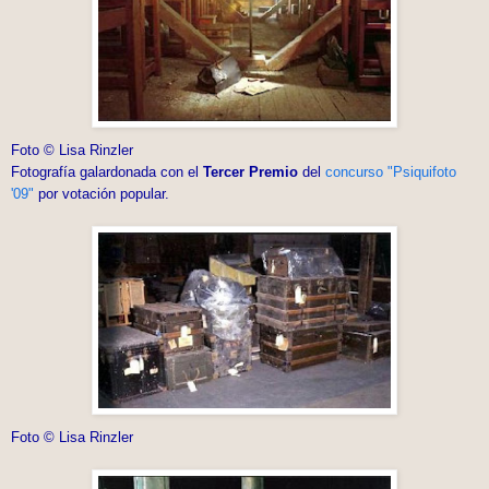
Foto © Lisa Rinzler
Fotografía galardonada con el
Tercer Premio
del
concurso "Psiquifoto
'09"
por votación popular.
Foto © Lisa Rinzler