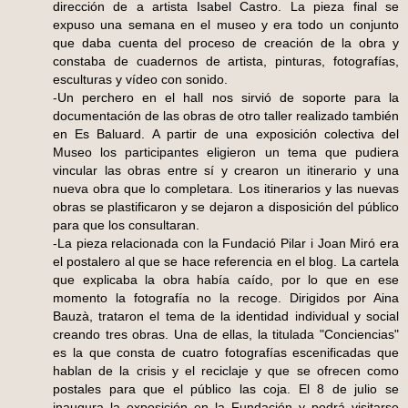
dirección de a artista Isabel Castro. La pieza final se
expuso una semana en el museo y era todo un conjunto
que daba cuenta del proceso de creación de la obra y
constaba de cuadernos de artista, pinturas, fotografías,
esculturas y vídeo con sonido.
-Un perchero en el hall nos sirvió de soporte para la
documentación de las obras de otro taller realizado también
en Es Baluard. A partir de una exposición colectiva del
Museo los participantes eligieron un tema que pudiera
vincular las obras entre sí y crearon un itinerario y una
nueva obra que lo completara. Los itinerarios y las nuevas
obras se plastificaron y se dejaron a disposición del público
para que los consultaran.
-La pieza relacionada con la Fundació Pilar i Joan Miró era
el postalero al que se hace referencia en el blog. La cartela
que explicaba la obra había caído, por lo que en ese
momento la fotografía no la recoge. Dirigidos por Aina
Bauzà, trataron el tema de la identidad individual y social
creando tres obras. Una de ellas, la titulada "Conciencias"
es la que consta de cuatro fotografías escenificadas que
hablan de la crisis y el reciclaje y que se ofrecen como
postales para que el público las coja. El 8 de julio se
inaugura la exposición en la Fundación y podrá visitarse