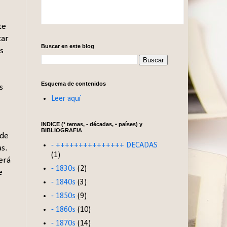
te
tar
Buscar en este blog
s
Esquema de contenidos
s
Leer aquí
INDICE (* temas, - décadas, • países) y
BIBLIOGRAFIA
 de
- +++++++++++++++ DECADAS
as.
(1)
erá
- 1830s
(2)
e
- 1840s
(3)
- 1850s
(9)
- 1860s
(10)
- 1870s
(14)