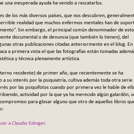
ue una inesperada ayuda ha venido a rescatarlos.
es de los más diversos países, que nos descubren, generalmen
terrible realidad que muchos enfermos mentales han de sopor
miento”. Sin embargo, el principal común denominador de esto
nente documental o de denuncia (que también lo tienen), del
gunas otras publicaciones citadas anteriormente en el blog. En
staca a primera vista el que las fotografías están tomadas ademá
tética y técnica plenamente artística.
terno residente) de primer año, que recientemente se ha
o a su interés por la psiquiatría, cultiva además toda otra serie
terés por las psiquifotos cuando por primera vez le hable de ell
ibiendo, actividad por la que ya ha merecido algún galardón, s
 compromiso para glosar alguno que otro de aquellos libros qu
o:
cer a Claudio Edinger.