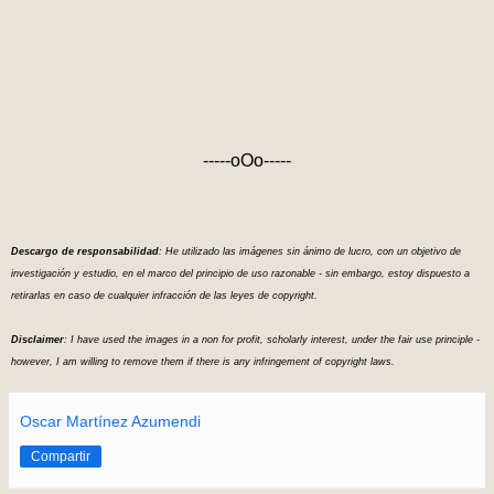
-----oOo-----
Descargo de responsabilidad
: He utilizado las imágenes sin ánimo de lucro, con un objetivo de
investigación y estudio, en el marco del principio de uso razonable - sin embargo, estoy dispuesto a
retirarlas en caso de cualquier infracción de las leyes de copyright.
Disclaimer
: I have used the images in a non for profit, scholarly interest, under the fair use principle -
however, I am willing to remove them if there is any infringement of copyright laws.
Oscar Martínez Azumendi
Compartir