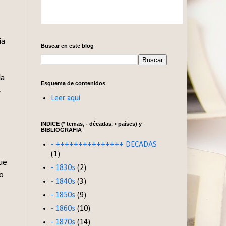
ía
Buscar en este blog
la
Esquema de contenidos
,
Leer aquí
INDICE (* temas, - décadas, • países) y
BIBLIOGRAFIA
- +++++++++++++++ DECADAS
(1)
ue
- 1830s
(2)
o
- 1840s
(3)
- 1850s
(9)
- 1860s
(10)
- 1870s
(14)