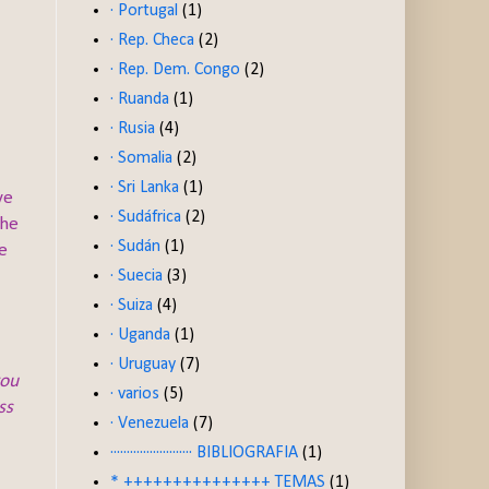
· Portugal
(1)
· Rep. Checa
(2)
· Rep. Dem. Congo
(2)
· Ruanda
(1)
· Rusia
(4)
· Somalia
(2)
· Sri Lanka
(1)
ve
· Sudáfrica
(2)
she
· Sudán
(1)
fe
· Suecia
(3)
· Suiza
(4)
· Uganda
(1)
· Uruguay
(7)
you
· varios
(5)
ss
· Venezuela
(7)
························· BIBLIOGRAFIA
(1)
* +++++++++++++++ TEMAS
(1)