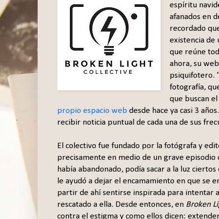
espíritu navi
afanados en d
recordado que
existencia de 
que reúne todo
ahora, su web
psiquifotero. 
fotografía, qu
que buscan el
propio espacio web
desde hace ya casi 3 años
recibir noticia puntual de cada una de sus fre
El colectivo fue fundado por la fotógrafa y ed
precisamente en medio de un grave episodio d
había abandonado, podía sacar a la luz ciertos
le ayudó a dejar el encamamiento en que se en
partir de ahí sentirse inspirada para intentar
rescatado a ella. Desde entonces, en
Broken Li
contra el estigma y como ellos dicen: extender 