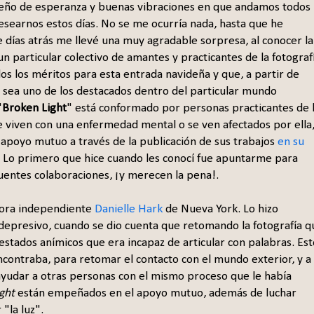
deño de esperanza y buenas vibraciones en que andamos todos
esearnos estos días. No se me ocurría nada, hasta que he
 días atrás me llevé una muy agradable sorpresa, al conocer la
un particular colectivo de amantes y practicantes de la fotograf
s los méritos para esta entrada navideña y que, a partir de
 sea uno de los destacados dentro del particular mundo
"
Broken Light
" está conformado por personas practicantes de 
e viven con una enfermedad mental o se ven afectados por ella
 apoyo mutuo a través de la publicación de sus trabajos
en su
. Lo primero que hice cuando les conocí fue apuntarme para
cuentes colaboraciones, ¡y merecen la pena!.
itora independiente
Danielle Hark
de Nueva York. Lo hizo
epresivo, cuando se dio cuenta que retomando la fotografía q
 estados anímicos que era incapaz de articular con palabras. Est
contraba, para retomar el contacto con el mundo exterior, y a
 ayudar a otras personas con el mismo proceso que le había
ght
están empeñados en el apoyo mutuo, además de luchar
"la luz".