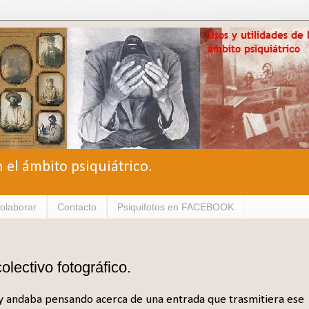
n el ámbito psiquiátrico.
olaborar
Contacto
Psiquifotos en FACEBOOK
olectivo fotográfico.
 y andaba pensando acerca de una entrada que trasmitiera ese