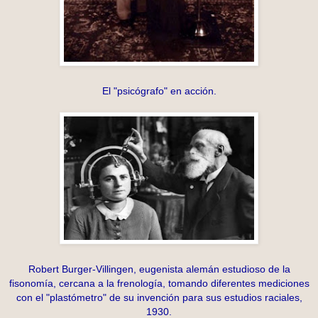
El "psicógrafo" en acción.
Robert Burger-Villingen, eugenista alemán estudioso de la
fisonomía, cercana a la frenología, tomando diferentes mediciones
con el "plastómetro" de su invención para sus estudios raciales,
1930.