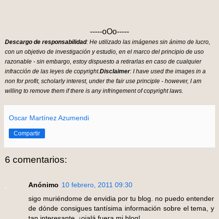
-----oOo-----
Descargo de responsabilidad
: He utilizado las imágenes sin ánimo de lucro,
con un objetivo de investigación y estudio, en el marco del principio de uso
razonable - sin embargo, estoy dispuesto a retirarlas en caso de cualquier
infracción de las leyes de copyright.
Disclaimer
: I have used the images in a
non for profit, scholarly interest, under the fair use principle - however, I am
willing to remove them if there is any infringement of copyright laws.
Oscar Martínez Azumendi
Compartir
6 comentarios:
Anónimo
10 febrero, 2011 09:30
sigo muriéndome de envidia por tu blog. no puedo entender
de dónde consigues tantísima información sobre el tema, y
tan interesante. ¡ojalá fuera mi blog!