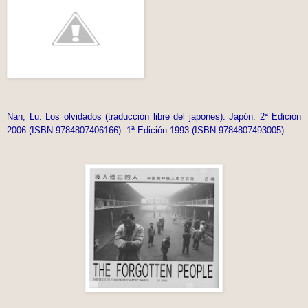
Nan, Lu. Los olvidados (traducción libre del japones). Japón. 2ª Edición
2006 (ISBN 9784807406166). 1ª Edición 1993 (ISBN 9784807493005).