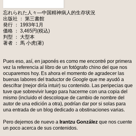
忘れられた人々―中国精神病人的生存状況
出版社 ： 第三書館
発行 ： 1993年1月
価格 ： 3,465円(税込)
判型 ： 大型本
著者 ： 馬 小虎(著)
Pues eso, así, en japonés es como me encontré por primera
vez la referencia al libro de un fotógrafo chino del que nos
ocuparemos hoy. Es ahora el momento de agradecer las
buenas labores del traductor de
Google
que me ayudó a
descifrar (mejor diría intuir) su contenido. Las peripecias que
tuve que sobrevivir luego para hacerme con una copia del
mismo (incluido el descoloque de cambio de nombre del
autor de una edición a otra), podrían dar por si solas para
una entrada de un blog dedicado a obstinaciones varias.
Pero dejemos de nuevo a
Irantzu González
que nos cuente
un poco acerca de sus contenidos.