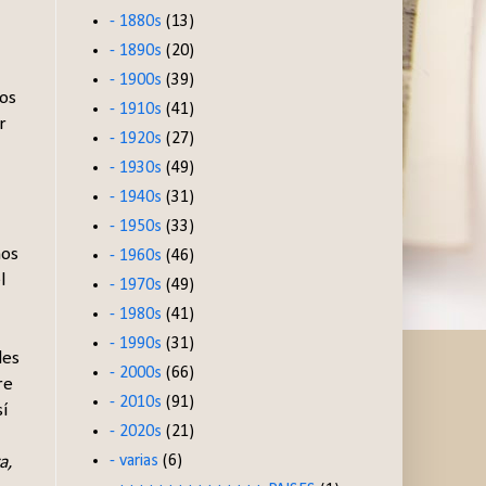
- 1880s
(13)
- 1890s
(20)
- 1900s
(39)
los
- 1910s
(41)
r
- 1920s
(27)
- 1930s
(49)
- 1940s
(31)
- 1950s
(33)
ños
- 1960s
(46)
l
- 1970s
(49)
- 1980s
(41)
- 1990s
(31)
des
- 2000s
(66)
re
- 2010s
(91)
í
- 2020s
(21)
- varias
(6)
a,