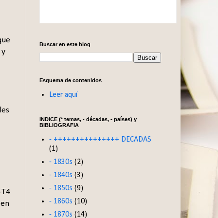
que
Buscar en este blog
 y
Esquema de contenidos
Leer aquí
les
INDICE (* temas, - décadas, • países) y
BIBLIOGRAFIA
- +++++++++++++++ DECADAS
(1)
- 1830s
(2)
- 1840s
(3)
- 1850s
(9)
-T4
- 1860s
(10)
 en
- 1870s
(14)