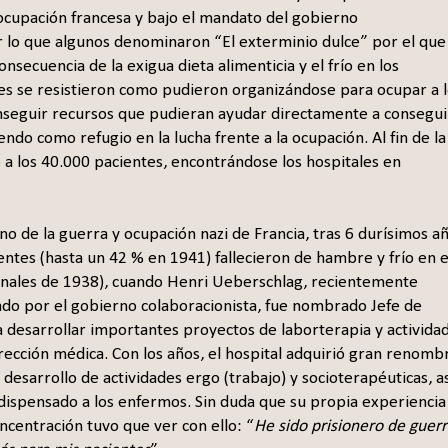
 ocupación francesa y bajo el mandato del gobierno
ar lo que algunos denominaron “El exterminio dulce” por el que
ecuencia de la exigua dieta alimenticia y el frío en los
ales se resistieron como pudieron organizándose para ocupar a 
nseguir recursos que pudieran ayudar directamente a consegui
iendo como refugio en la lucha frente a la ocupación. Al fin de la
o a los 40.000 pacientes, encontrándose los hospitales en
o de la guerra y ocupación nazi de Francia, tras 6 durísimos a
ntes (hasta un 42 % en 1941) fallecieron de hambre y frío en e
inales de 1938), cuando Henri Ueberschlag, recientemente
ado por el gobierno colaboracionista, fue nombrado Jefe de
ó a desarrollar importantes proyectos de laborterapia y activida
rección médica. Con los años, el hospital adquirió gran renomb
desarrollo de actividades ergo (trabajo) y socioterapéuticas, as
dispensado a los enfermos. Sin duda que su propia experiencia
centración tuvo que ver con ello: “
He sido prisionero de guerr