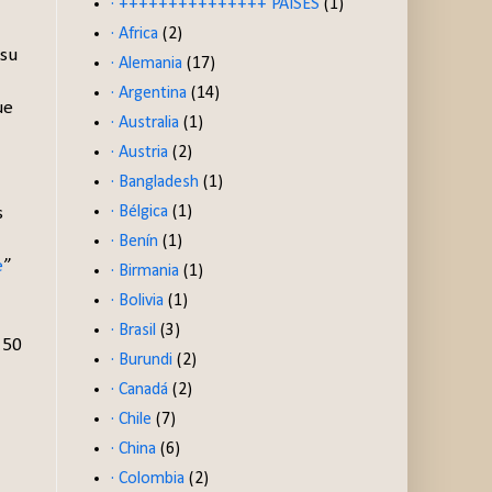
· +++++++++++++++ PAISES
(1)
· Africa
(2)
 su
· Alemania
(17)
· Argentina
(14)
ue
· Australia
(1)
· Austria
(2)
· Bangladesh
(1)
· Bélgica
(1)
s
· Benín
(1)
e
”
· Birmania
(1)
· Bolivia
(1)
· Brasil
(3)
 50
· Burundi
(2)
· Canadá
(2)
· Chile
(7)
· China
(6)
· Colombia
(2)