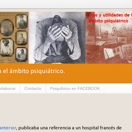
n el ámbito psiquiátrico.
olaborar
Contacto
Psiquifotos en FACEBOOK
anterior
, publicaba una referencia a un hospital francés de