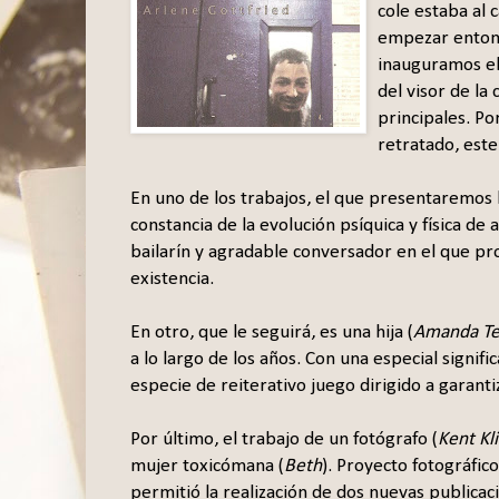
cole estaba al 
empezar entonc
inauguramos el 
del visor de la
principales. Po
retratado, este
En uno de los trabajos, el que presentaremos h
constancia de la evolución psíquica y física de 
bailarín y agradable conversador en el que p
existencia.
En otro, que le seguirá, es una hija (
Amanda Te
a lo largo de los años. Con una especial signi
especie de reiterativo juego dirigido a garanti
Por último, el trabajo de un fotógrafo (
Kent Kl
mujer toxicómana (
Beth
). Proyecto fotográfic
permitió la realización de dos nuevas publica