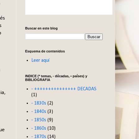
a
vés
s
Buscar en este blog
o
Esquema de contenidos
Leer aquí
u
INDICE (* temas, - décadas, • países) y
BIBLIOGRAFIA
- +++++++++++++++ DECADAS
ia,
(1)
- 1830s
(2)
- 1840s
(3)
- 1850s
(9)
- 1860s
(10)
que
- 1870s
(14)