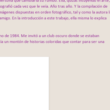
ersona que cambiaría su rumbo. Ella, quizás intuyendo el arte,
ografió cada vez que le veía. Año tras año. Y la compilación de
Imágenes dispuestas en orden fotográfico, tal y como la autora l
migo. En la introducción a este trabajo, ella misma lo explica
no de 1984. Me invitó a un club oscuro donde se estaban
a un montón de historias coloridas que contar para ser una