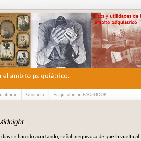
n el ámbito psiquiátrico.
olaborar
Contacto
Psiquifotos en FACEBOOK
Midnight
.
 días se han ido acortando, señal inequívoca de que la vuelta al