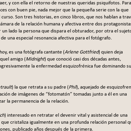
caer, y con ella el retorno de nuestras queridas psiquifotos. Par
es con buen pie, nada mejor que la pequeña serie con la que
curso. Son tres historias, en cinco libros, que nos hablan a tra
 cámara de la relación humana y afectiva entre dos protagonista
r un lado la persona que dispara el obturador, por otra el sujet
 de una especial resonancia afectiva para el fotógrafo.
oy, es una fotógrafa cantante (
Arlene Gottfried
) quien deja
aquel amigo (
Midnight
) que conoció casi dos décadas antes,
rogresivamente la enfermedad esquizofrénica fue dominando s
trault
) la que retrata a su padre (
Phil
), aquejado de esquizofren
ficación de imágenes de “fotomatón” tomadas junto a él en una
zar la permanencia de la relación.
ich
) interesado en retratar el devenir vital y asistencial de una
o que cristaliza igualmente en una profunda relación personal 
ciones, publicado años después de la primera.