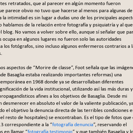
entes retratados, que al parecer en algún momento fueron
que parece obvio no tuvo que hacerse al menos para algunas de 
la intimidad es sin lugar a dudas uno de los principales aspect
 hablamos de la relación entre fotografía y psiquiatría y al que
l blog. No vamos a volver sobre ello, aunque sí señalar que pa
s ocupa en algunos lugares no fueron solo las autoridades
a los fotógrafos, sino incluso algunos enfermeros contrarios a l
.
s aspectos de “Morire de classe”, Foot señala que las imágen
onde Basaglia estaba realizando importantes reformas) una
ntemporánea en 1968 donde ya se desarrollaban diferentes
nificación de la vida institucional, utilizando así las más duras y
ropagandísticos afines a los objetivos de Basaglia. Desde mi
in desmerecer en absoluto el valor de la valiente publicación, y
o el objetivo la denuncia directa de las terribles condiciones e
el resto de hospitales) se encontraban. Es el tipo de fotos que
3 correspondiente a la “
fotografía denuncia
”, reservando el
s en llamar “
fotografía testimonio
” y que también Basaglia y l