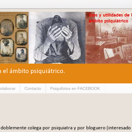
n el ámbito psiquiátrico.
olaborar
Contacto
Psiquifotos en FACEBOOK
 doblemente colega por psiquiatra y por bloguero (interesado