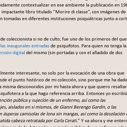
guidamente contextualizar en ese ambiente la publicación en 19
 impactante libro titulado “Morire di classe”, con imágenes de 
n tomadas en diferentes instituciones psiquiátricas junto a cor
de coleccionista si no de culto, fue uno de los primeros del que
las inaugurales entradas
de psiquifotos. Para quien no tenga la
ersión digital
del mismo (sin portadas y con el añadido de dos
ialmente interesante, no solo por la evocación de una obra que
de el punto histórico de mi colección, sino porque me ha dado
a misma desconocidos por mi hasta ahora y que quiero resaltar
iquifotera a la que hago referencia arriba. Entonces yo escribía
tención pública y sujeción de un enfermo, así como las
es, aislados en si mismos, de Gianni Berengo Gardin, o las
n ásperas camisolas de lona sin mangas, así como la desolación 
tida cabeza retratada por Carla Cerati.
” Y va ahora y me enter