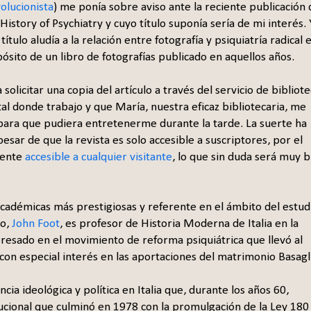
volucionista
) me ponía sobre aviso ante la reciente publicación 
 History of Psychiatry y cuyo título suponía sería de mi interés. 
ítulo aludía a la relación entre fotografía y psiquiatría radical 
opósito de un libro de fotografías publicado en aquellos años.
solicitar una copia del artículo a través del servicio de bibliote
al donde trabajo y que María, nuestra eficaz bibliotecaria, me
para que pudiera entretenerme durante la tarde. La suerte ha
sar de que la revista es solo accesible a suscriptores, por el
mente
accesible a cualquier visitante
, lo que sin duda será muy b
 académicas más prestigiosas y referente en el ámbito del estud
lo,
John Foot
, es profesor de Historia Moderna de Italia en la
eresado en el movimiento de reforma psiquiátrica que llevó al
a, con especial interés en las aportaciones del matrimonio Basagl
cia ideológica y política en Italia que, durante los años 60,
ucional que culminó en 1978 con la promulgación de la Ley 180