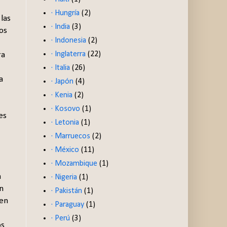
· Hungría
(2)
las
· India
(3)
os
· Indonesia
(2)
· Inglaterra
(22)
ra
· Italia
(26)
a
· Japón
(4)
· Kenia
(2)
· Kosovo
(1)
es
· Letonia
(1)
· Marruecos
(2)
· México
(11)
· Mozambique
(1)
a
· Nigeria
(1)
n
· Pakistán
(1)
 en
· Paraguay
(1)
· Perú
(3)
os