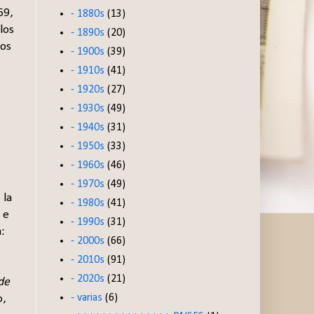
69,
- 1880s
(13)
los
- 1890s
(20)
tos
- 1900s
(39)
- 1910s
(41)
- 1920s
(27)
- 1930s
(49)
- 1940s
(31)
- 1950s
(33)
- 1960s
(46)
- 1970s
(49)
 la
- 1980s
(41)
 e
- 1990s
(31)
:
- 2000s
(66)
- 2010s
(91)
- 2020s
(21)
de
- varias
(6)
o,