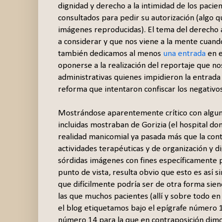
dignidad y derecho a la intimidad de los paci
consultados para pedir su autorización (algo 
imágenes reproducidas). El tema del derecho a 
a considerar y que nos viene a la mente cuando
también dedicamos al menos
una entrada
en e
oponerse a la realización del reportaje que no
administrativas quienes impidieron la entrada 
reforma que intentaron confiscar los negativos
Mostrándose aparentemente crítico con alguno
incluidas mostraban de Gorizia (el hospital d
realidad manicomial ya pasada más que la co
actividades terapéuticas y de organización y dig
sórdidas imágenes con fines específicamente p
punto de vista, resulta obvio que esto es así s
que difícilmente podría ser de otra forma siend
las que muchos pacientes (allí y sobre todo en 
el blog etiquetamos bajo el epígrafe número 1
número 14 para la que en contraposición dimo