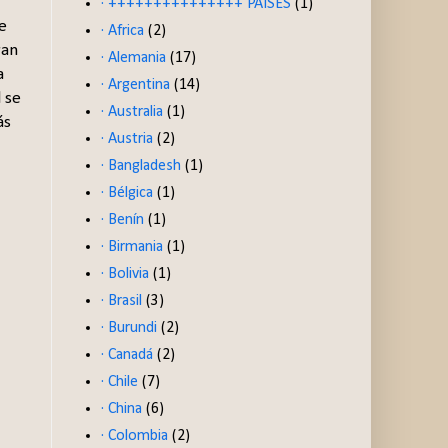
· +++++++++++++++ PAISES
(1)
e
· Africa
(2)
ran
· Alemania
(17)
a
· Argentina
(14)
 se
· Australia
(1)
ás
· Austria
(2)
· Bangladesh
(1)
· Bélgica
(1)
· Benín
(1)
· Birmania
(1)
· Bolivia
(1)
· Brasil
(3)
· Burundi
(2)
· Canadá
(2)
· Chile
(7)
· China
(6)
· Colombia
(2)