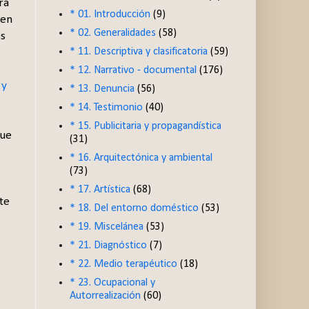
ra
* 01. Introducción
(9)
 en
* 02. Generalidades
(58)
os
* 11. Descriptiva y clasificatoria
(59)
s
* 12. Narrativo - documental
(176)
 y
* 13. Denuncia
(56)
* 14. Testimonio
(40)
* 15. Publicitaria y propagandística
que
(31)
* 16. Arquitectónica y ambiental
(73)
* 17. Artística
(68)
te
* 18. Del entorno doméstico
(53)
* 19. Miscelánea
(53)
* 21. Diagnóstico
(7)
* 22. Medio terapéutico
(18)
* 23. Ocupacional y
Autorrealización
(60)