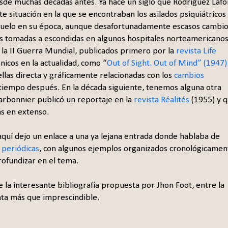
desde muchas décadas antes. Ya hace un siglo que Rodríguez Lafo
te situación en la que se encontraban los asilados psiquiátricos
evuelo en su época, aunque desafortunadamente escasos cambi
nes tomadas a escondidas en algunos hospitales norteamericano
 la II Guerra Mundial, publicados primero por la
revista Life
ónicos en la actualidad, como “
Out of Sight. Out of Mind” (1947)
ellas directa y gráficamente relacionadas con los
cambios
 tiempo después. En la década siguiente, tenemos alguna otra
arbonnier publicó un reportaje en la
revista Réalités
(1955) y 
s en extenso.
quí dejo un enlace a una ya lejana entrada donde hablaba de
 periódicas
, con algunos ejemplos organizados cronológicamen
rofundizar en el tema.
e la interesante bibliografía propuesta por Jhon Foot, entre la
nta más que imprescindible.