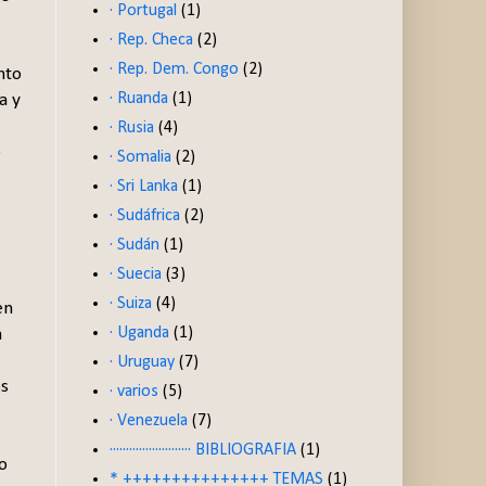
· Portugal
(1)
· Rep. Checa
(2)
· Rep. Dem. Congo
(2)
nto
· Ruanda
(1)
a y
· Rusia
(4)
e
· Somalia
(2)
· Sri Lanka
(1)
· Sudáfrica
(2)
· Sudán
(1)
· Suecia
(3)
· Suiza
(4)
en
· Uganda
(1)
a
· Uruguay
(7)
os
· varios
(5)
· Venezuela
(7)
························· BIBLIOGRAFIA
(1)
o
* +++++++++++++++ TEMAS
(1)