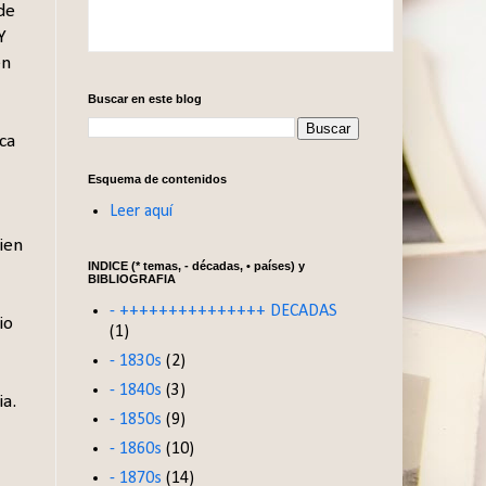
de
Y
en
Buscar en este blog
ca
Esquema de contenidos
Leer aquí
ien
INDICE (* temas, - décadas, • países) y
BIBLIOGRAFIA
- +++++++++++++++ DECADAS
io
(1)
- 1830s
(2)
- 1840s
(3)
ia.
- 1850s
(9)
- 1860s
(10)
- 1870s
(14)