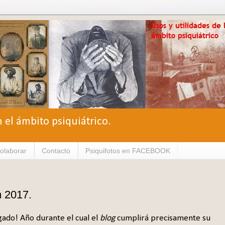
n el ámbito psiquiátrico.
olaborar
Contacto
Psiquifotos en FACEBOOK
n 2017.
gado! Año durante el cual el
blog
cumplirá precisamente su