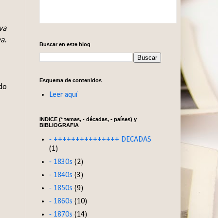
va
a.
Buscar en este blog
Esquema de contenidos
do
Leer aquí
INDICE (* temas, - décadas, • países) y
BIBLIOGRAFIA
- +++++++++++++++ DECADAS
(1)
- 1830s
(2)
- 1840s
(3)
- 1850s
(9)
- 1860s
(10)
- 1870s
(14)