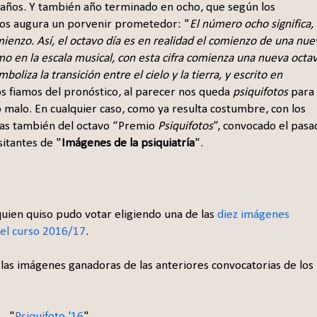
ños. Y también año terminado en ocho, que según los
os augura un porvenir prometedor: "
El número ocho significa,
ienzo. Así, el octavo día es en realidad el comienzo de una nue
o en la escala musical, con esta cifra comienza una nueva octav
oliza la transición entre el cielo y la tierra, y escrito en
nos fiamos del pronóstico, al parecer nos queda
psiquifotos
para
o malo. En cualquier caso, como ya resulta costumbre, con los
as también del octavo “Premio
Psiquifotos
”, convocado el pasa
sitantes de "
Imágenes de la psiquiatría
".
uien quiso pudo votar eligiendo una de las
diez imágenes
 el curso 2016/17
.
las imágenes ganadoras de las anteriores convocatorias de los
"
Psiquifoto '16
"