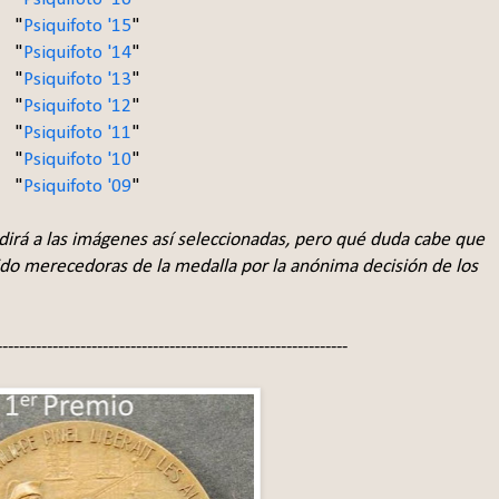
"
Psiquifoto '15
"
"
Psiquifoto '14
"
"
Psiquifoto '13
"
"
Psiquifoto '12
"
"
Psiquifoto '11
"
"
Psiquifoto '10
"
"
Psiquifoto '09
"
irá a las imágenes así seleccionadas, pero qué duda cabe que
sido merecedoras de la medalla por la anónima decisión de los
---------------------------------------------------------------